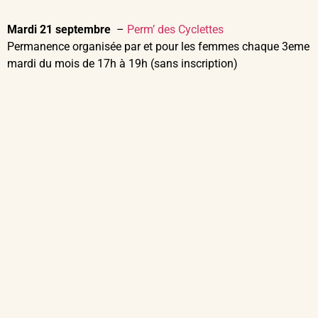
Mardi 21 septembre
–
Perm’ des Cyclettes
Permanence organisée par et pour les femmes chaque 3eme
mardi du mois de 17h à 19h (sans inscription)
Samedi 25 & dimanche 26 – Grand Week-End Vélo
Metz à Vélo proposera :
atelier mobile
: initiation à la mécanique vélo,
diagnostic, petit entretien, marquage contre le vol
(Bicycode)
stands d’informations
(activités de l’association,
voyage à vélo) aux côtés de nos partenaires Chouette
Balade (samedi) et Osez le Féminisme (dimanche)
circuit d’initiation
pour enfants et
circuit d’habileté