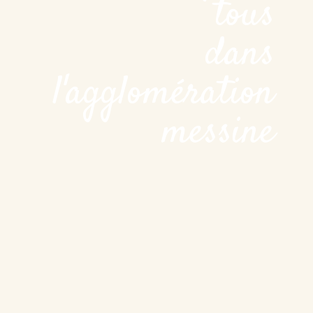
tous
dans
l'agglomération
messine