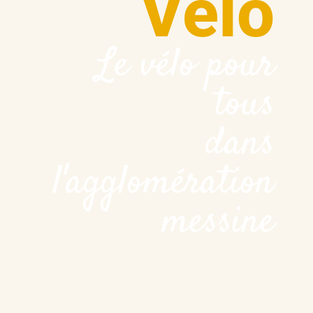
Vélo
Le vélo pour
tous
dans
l'agglomération
messine