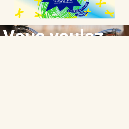
Vous voulez
adhérer à
Metz à Vélo ?
Rejoindre notre association, c’est pédaler avec d’autres
passionnés, avoir accès à l’atelier d’auto-réparation, profiter
d’astuces pour votre vélo. Et c’est aussi contribuer à rendre
Metz plus agréable et sûr à parcourir à deux roues … Être
adhérent, vous permez aussi de recevoir la newsletter et
d’être au courant de toute l’acutalité de l’association !