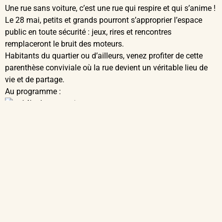
Une rue sans voiture, c’est une rue qui respire et qui s’anime !
Le 28 mai, petits et grands pourront s’approprier l’espace
public en toute sécurité : jeux, rires et rencontres
remplaceront le bruit des moteurs.
Habitants du quartier ou d’ailleurs, venez profiter de cette
parenthèse conviviale où la rue devient un véritable lieu de
vie et de partage.
Au programme :
14h : Inauguration
15h : Spectacle de danse
15h30 et 16h30 : Balade à vélo (inscription obligatoire)
https://forms.gle/S3qt2ZEkCMp2bm4d6
16h : Goûter partagé
Et tout au long de l’après-midi : tennis ballon, structures
gonflables, escape game, escrime, boccia, atelier réparation
vélo… De quoi s’amuser, apprendre et partager.
Rue Pavillon Champ, quartier de la Grange-aux-Bois
Gratuit