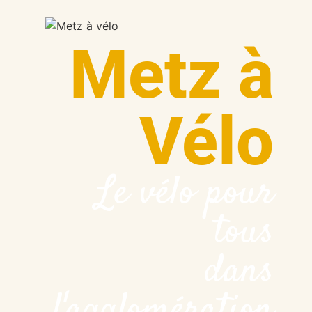
Metz à
Vélo
Le vélo pour
tous
dans
l'agglomération