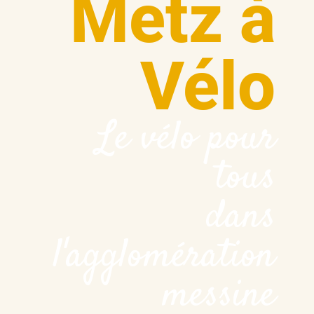
Metz à
Vélo
Le vélo pour
tous
dans
l'agglomération
messine