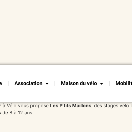
a
Association
Maison du vélo
Mobili
tz à Vélo vous propose
Les P’tits Maillons
, des stages vélo 
s de 8 à 12 ans.