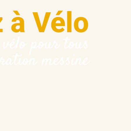
 à Vélo
 vélo pour tous
ration messine