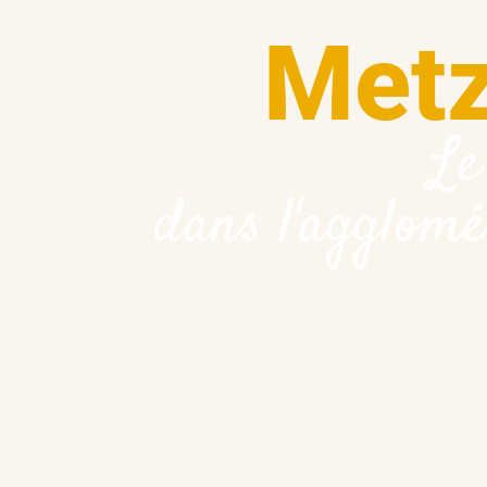
Metz
Le
dans l'agglomé