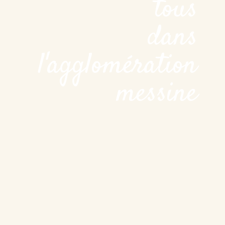
tous
dans
l'agglomération
messine