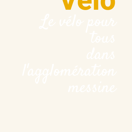
Vélo
Le vélo pour
tous
dans
l'agglomération
messine