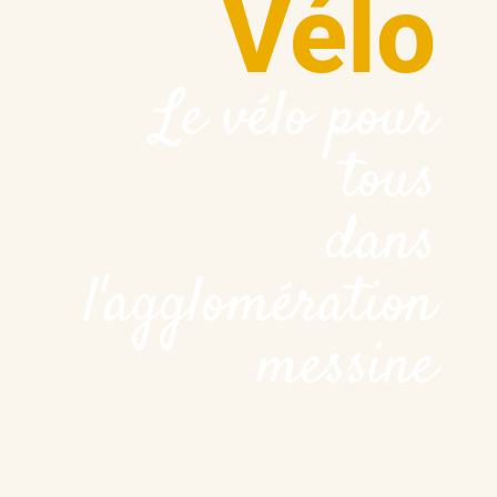
Vélo
Le vélo pour
tous
dans
l'agglomération
messine